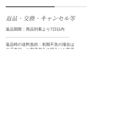
返品・交換・キャンセル等
返品期限：商品到着より7日以内
返品時の送料負担：初期不良の場合は
当店負担、お客様都合の場合はお客様
にて送料をご負担ください。
資格・免許
古物商許可証 第••••号 東京都公安委
員会
酒販免許 渋法••• 渋谷税務署
高度管理医療機器等 販売業許可証
許可番号 第•••号
販売管理者名 ウィックス太郎
渋谷保健所